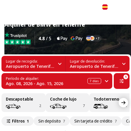
Español
Alquiler de BMW en Tenerife
Lugar de recogida:
Lugar de devolución:
Aeropuerto de Tenerife Sur (TFS)
Aeropuerto de Tenerife Sur (TFS)
1
Período de alquiler:
7
días
Ago. 08, 2026 - Ago. 15, 2026
Descapotable
Coche de lujo
Todoterreno
2
7
1
Filtros
Sin depósito
Sin tarjeta de crédito
Ca
1
7
7