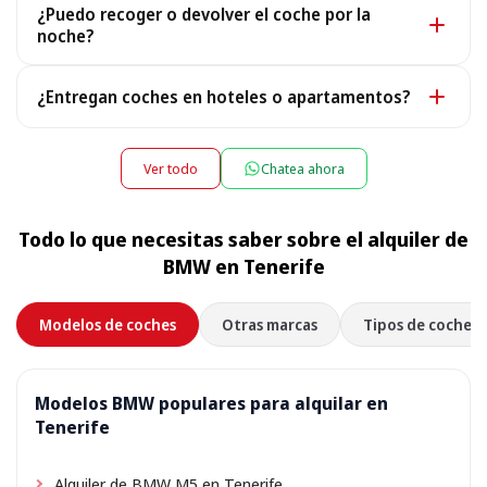
¿Puedo recoger o devolver el coche por la
válido, un permiso de conducir y tu bono de reserva
noche?
(enviado tras el pago; una copia electrónica es válida).
Sí, operamos 24/7, incluidas las llegadas nocturnas:
¿Entregan coches en hoteles o apartamentos?
indícanos tu número de vuelo y te estaremos
esperando. Para recogidas o devoluciones entre las
Sí, entregamos el coche directamente en tu hotel,
22:00 y las 08:00 puede aplicarse un pequeño
apartamento o villa, y lo recogemos allí al final del
Ver todo
Chatea ahora
suplemento nocturno, que se muestra durante la
alquiler. Solo elige la dirección de tu alojamiento como
reserva.
lugar de recogida al reservar; según la ubicación puede
Todo lo que necesitas saber sobre el alquiler de
aplicarse una pequeña tarifa de entrega, siempre
BMW en Tenerife
mostrada por adelantado.
Modelos de coches
Otras marcas
Tipos de coche
Modelos BMW populares para alquilar en
Tenerife
Alquiler de BMW M5 en Tenerife