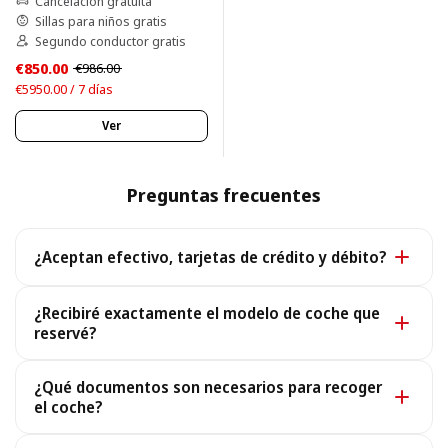
Cancelación gratuita
Sillas para niños gratis
Segundo conductor gratis
€850.00
€986.00
€5950.00 / 7 días
Ver
Preguntas frecuentes
¿Aceptan efectivo, tarjetas de crédito y débito?
Sí. Aceptamos efectivo y todas las principales tarjetas
¿Recibiré exactamente el modelo de coche que
de crédito y débito.
reservé?
Sí, recibirás exactamente el modelo que reservaste. En
¿Qué documentos son necesarios para recoger
el raro caso de que no esté disponible, te ofrecemos
el coche?
un coche similar o superior en las mismas condiciones
Para recoger tu coche necesitas un Pasaporte o DNI
y sin coste adicional.