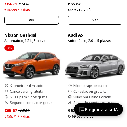
€64.71
€65.67
€74.42
€452.99 / 7 días
€459.71 / 7 días
Ver
Ver
Nissan Qashqai
Audi A5
Automático, 1.3 L, 5 plazas
Automático, 2.0 L, 5 plazas
-6%
Kilometraje ilimitado
Kilometraje ilimitado
Cancelación gratuita
Cancelación gratuita
Sillas para niños gratis
Sillas para niños gratis
Segundo conductor gratis
Segundo conductor gratis
Pregunta a la IA
€65.67
€67.09
€69.61
€459.71 / 7 días
€469.65 / 7 días
Ver
Ver