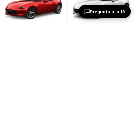
Pregunta a la IA
Kilometraje ilimitado
Kilometraje ilimitado
Cancelación gratuita
Cancelación gratuita
Sillas para niños gratis
Sillas para niños gratis
Segundo conductor gratis
Segundo conductor gratis
€107.14
€107.14
€115.71
€750.00 / 7 días
€750.00 / 7 días
Ver
Ver
Jeep Wrangler Rubicon
Jeep Wrangler
Automático, 3.6 L, 5 plazas
Automático, 3.6 L, 5 plazas
-14%
-8%