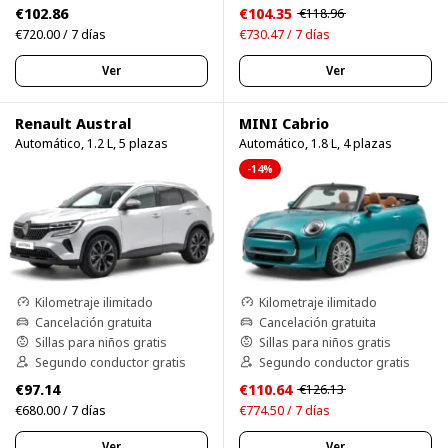
€102.86
€104.35
€118.96
€720.00 / 7 días
€730.47 / 7 días
Ver
Ver
Renault Austral
MINI Cabrio
Automático, 1.2 L, 5 plazas
Automático, 1.8 L, 4 plazas
-14%
Kilometraje ilimitado
Kilometraje ilimitado
Cancelación gratuita
Cancelación gratuita
Sillas para niños gratis
Sillas para niños gratis
Segundo conductor gratis
Segundo conductor gratis
€97.14
€110.64
€126.13
€680.00 / 7 días
€774.50 / 7 días
Ver
Ver