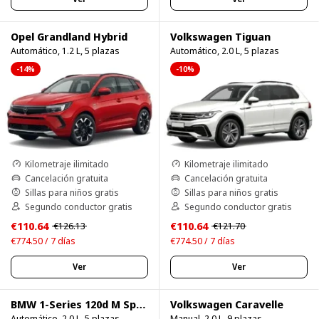
Opel Grandland Hybrid
Volkswagen Tiguan
Automático, 1.2 L, 5 plazas
Automático, 2.0 L, 5 plazas
-14%
-10%
Kilometraje ilimitado
Kilometraje ilimitado
Cancelación gratuita
Cancelación gratuita
Sillas para niños gratis
Sillas para niños gratis
Segundo conductor gratis
Segundo conductor gratis
€110.64
€110.64
€126.13
€121.70
€774.50 / 7 días
€774.50 / 7 días
Ver
Ver
BMW 1-Series 120d M Sport Pro
Volkswagen Caravelle
Automático, 2.0 L, 5 plazas
Manual, 2.0 L, 9 plazas