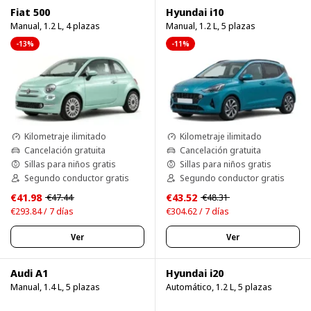
Fiat 500
Hyundai i10
Manual, 1.2 L, 4 plazas
Manual, 1.2 L, 5 plazas
-13%
-11%
Kilometraje ilimitado
Kilometraje ilimitado
Cancelación gratuita
Cancelación gratuita
Sillas para niños gratis
Sillas para niños gratis
Segundo conductor gratis
Segundo conductor gratis
€41.98
€43.52
€47.44
€48.31
€293.84 / 7 días
€304.62 / 7 días
Ver
Ver
Audi A1
Hyundai i20
Manual, 1.4 L, 5 plazas
Automático, 1.2 L, 5 plazas