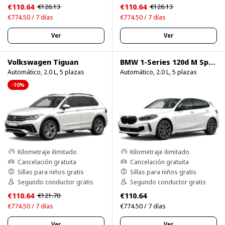
€110.64
€110.64
€126.13
€126.13
€774.50 / 7 días
€774.50 / 7 días
Ver
Ver
Volkswagen Tiguan
BMW 1-Series 120d M Sport Pro
Automático, 2.0 L, 5 plazas
Automático, 2.0 L, 5 plazas
-10%
Kilometraje ilimitado
Kilometraje ilimitado
Cancelación gratuita
Cancelación gratuita
Sillas para niños gratis
Sillas para niños gratis
Segundo conductor gratis
Segundo conductor gratis
€110.64
€110.64
€121.70
€774.50 / 7 días
€774.50 / 7 días
Ver
Ver