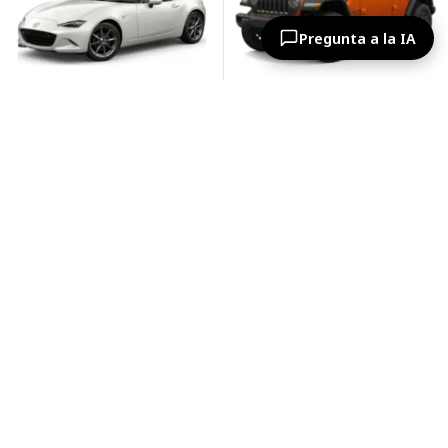
Pregunta a la IA
Kilometraje ilimitado
Kilometraje ilimitado
Cancelación gratuita
Cancelación gratuita
Sillas para niños gratis
Sillas para niños gratis
Segundo conductor gratis
Segundo conductor gratis
€107.14
€122.14
€115.71
€139.24
€750.00 / 7 días
€855.00 / 7 días
Ver
Ver
Jeep Wrangler
Audi Q3
Automático, 3.6 L, 5 plazas
Automático, 2.0 L, 5 plazas
-8%
-7%