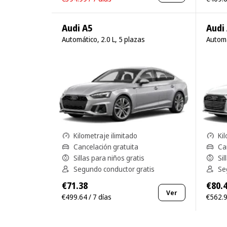
Audi A5
Audi
Automático, 2.0 L, 5 plazas
Automá
Kilometraje ilimitado
Kil
Cancelación gratuita
Ca
Sillas para niños gratis
Sil
Segundo conductor gratis
Se
€71.38
€80.
Ver
€499.64 / 7 días
€562.9