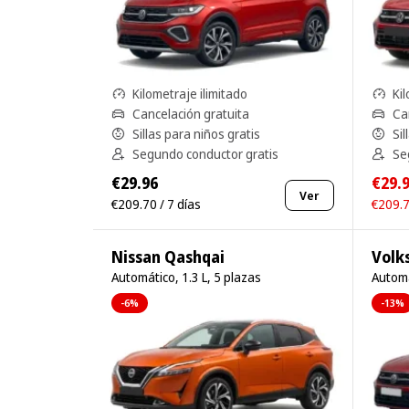
Kilometraje ilimitado
Kil
Cancelación gratuita
Ca
Sillas para niños gratis
Sil
Segundo conductor gratis
Se
€29.96
€29.
Ver
€209.70 / 7 días
€209.7
Nissan Qashqai
Volk
Automático, 1.3 L, 5 plazas
Automá
-6%
-13%