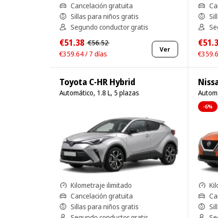
Cancelación gratuita
Ca
Sillas para niños gratis
Sil
Segundo conductor gratis
Se
€51.38
€51.
€56.52
Ver
€359.64 / 7 días
€359.6
Toyota C-HR Hybrid
Niss
Automático, 1.8 L, 5 plazas
Automá
-6%
Kilometraje ilimitado
Kil
Cancelación gratuita
Ca
Sillas para niños gratis
Sil
Segundo conductor gratis
Se