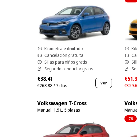
Kilometraje ilimitado
Kil
Cancelación gratuita
Ca
Sillas para niños gratis
Sil
Segundo conductor gratis
Se
€38.41
€51.
Ver
€268.88 / 7 días
€359.6
Volkswagen T-Cross
Volk
Manual, 1.5 L, 5 plazas
Manual
-7%