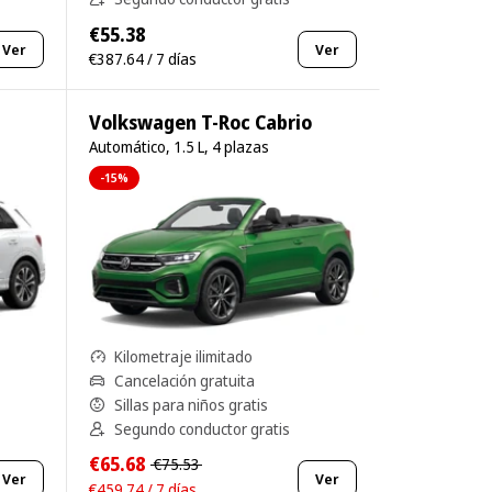
€55.38
Ver
Ver
€387.64 / 7 días
Volkswagen T-Roc Cabrio
Automático, 1.5 L, 4 plazas
-15%
Kilometraje ilimitado
Cancelación gratuita
Sillas para niños gratis
Segundo conductor gratis
€65.68
€75.53
Ver
Ver
€459.74 / 7 días