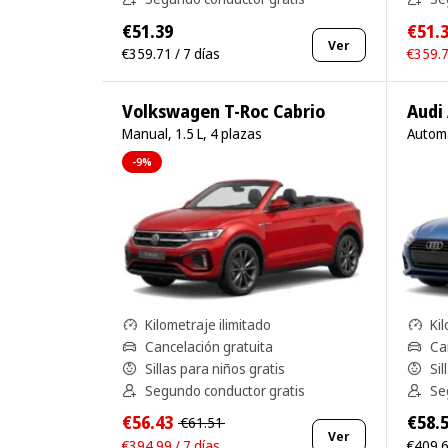
€51.39
€51.
Ver
€359.71 / 7 días
€359.7
Volkswagen T-Roc Cabrio
Audi
Manual, 1.5 L, 4 plazas
Automá
-9%
Kilometraje ilimitado
Kil
Cancelación gratuita
Ca
Sillas para niños gratis
Sil
Segundo conductor gratis
Se
€56.43
€58.
€61.51
Ver
€394.99 / 7 días
€409.6