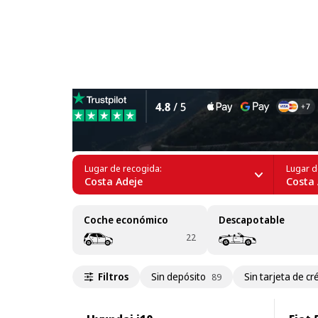
Alquiler de coches en Alcal
Lugar de recogida:
Lugar d
Costa Adeje
Costa 
Coche económico
Descapotable
22
Filtros
Sin depósito
Sin tarjeta de cr
89