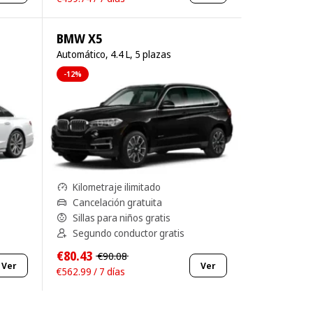
BMW X5
Automático, 4.4 L, 5 plazas
-12%
Kilometraje ilimitado
Cancelación gratuita
Sillas para niños gratis
Segundo conductor gratis
€80.43
€90.08
Ver
Ver
€562.99 / 7 días