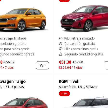
ometraje ilimitado
Kilometraje ilimitado
ncelación gratuita
Cancelación gratuita
las para niños gratis
Sillas para niños gratis
gundo conductor gratis
Segundo conductor gratis
38
€51.38
€56.52
€59.60
Ver
4 / 7 días
€359.64 / 7 días
swagen Taigo
KGM Tivoli
, 1.5 L, 5 plazas
Automático, 1.5 L, 5 plazas
-17%