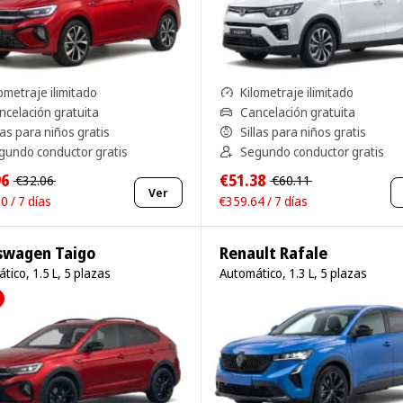
ometraje ilimitado
Kilometraje ilimitado
ncelación gratuita
Cancelación gratuita
las para niños gratis
Sillas para niños gratis
gundo conductor gratis
Segundo conductor gratis
96
€51.38
€32.06
€60.11
Ver
0 / 7 días
€359.64 / 7 días
swagen Taigo
Renault Rafale
tico, 1.5 L, 5 plazas
Automático, 1.3 L, 5 plazas