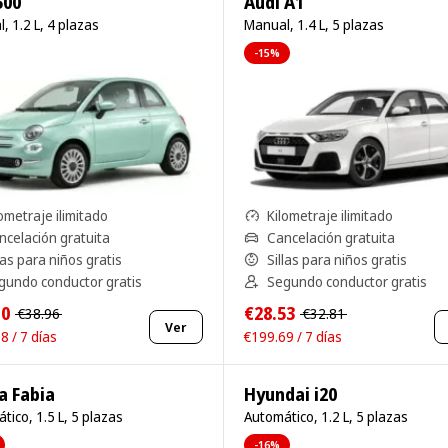
500
Audi A1
, 1.2 L, 4 plazas
Manual, 1.4 L, 5 plazas
-15%
ometraje ilimitado
Kilometraje ilimitado
ncelación gratuita
Cancelación gratuita
las para niños gratis
Sillas para niños gratis
gundo conductor gratis
Segundo conductor gratis
10
€28.53
€38.96
€32.81
Ver
8 / 7 días
€199.69 / 7 días
a Fabia
Hyundai i20
tico, 1.5 L, 5 plazas
Automático, 1.2 L, 5 plazas
-16%