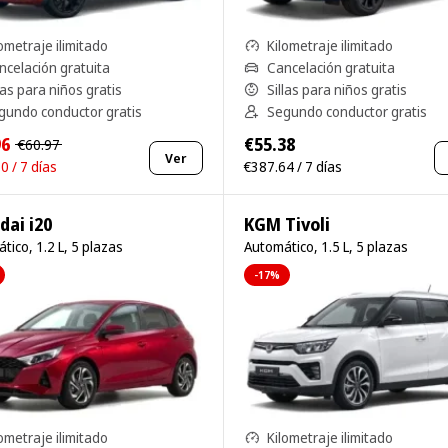
ometraje ilimitado
Kilometraje ilimitado
ncelación gratuita
Cancelación gratuita
las para niños gratis
Sillas para niños gratis
gundo conductor gratis
Segundo conductor gratis
96
€55.38
€60.97
Ver
0 / 7 días
€387.64 / 7 días
dai i20
KGM Tivoli
tico, 1.2 L, 5 plazas
Automático, 1.5 L, 5 plazas
-17%
ometraje ilimitado
Kilometraje ilimitado