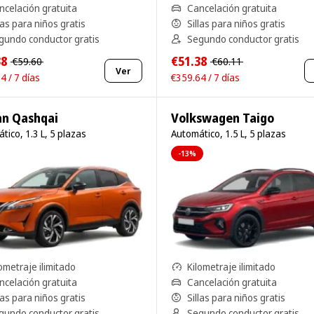
ncelación gratuita
Cancelación gratuita
las para niños gratis
Sillas para niños gratis
gundo conductor gratis
Segundo conductor gratis
38
€51.38
€59.60
€60.11
Ver
4 / 7 días
€359.64 / 7 días
an Qashqai
Volkswagen Taigo
tico, 1.3 L, 5 plazas
Automático, 1.5 L, 5 plazas
-13%
ometraje ilimitado
Kilometraje ilimitado
ncelación gratuita
Cancelación gratuita
las para niños gratis
Sillas para niños gratis
gundo conductor gratis
Segundo conductor gratis