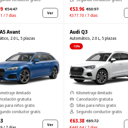
39
€53.96
€54.47
€60.97
Ver
1 / 7 días
€377.70 / 7 días
 A5 Avant
Audi Q3
tico, 2.0 L, 5 plazas
Automático, 2.0 L, 5 plazas
-10%
ometraje ilimitado
Kilometraje ilimitado
ncelación gratuita
Cancelación gratuita
las para niños gratis
Sillas para niños gratis
gundo conductor gratis
Segundo conductor gratis
53
€63.38
€69.72
Ver
9 / 7 días
€443.64 / 7 días