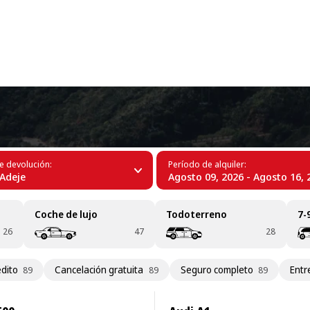
+34 (60)
á
e devolución:
Período de alquiler:
Adeje
Agosto 09, 2026 - Agosto 16, 
Coche de lujo
Todoterreno
7-
26
47
28
édito
Cancelación gratuita
Seguro completo
Entr
89
89
89