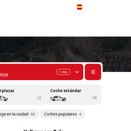
 311-68-57
WhatsApp
Telegram
Español
7
días
2026
9 plazas
Coche estándar
12
10
ega en la ciudad
Coches populares
89
4