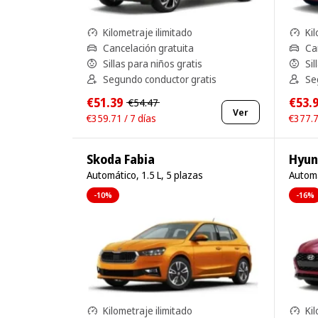
Kilometraje ilimitado
Kil
Cancelación gratuita
Ca
Sillas para niños gratis
Sil
Segundo conductor gratis
Se
€51.39
€53.
€54.47
Ver
€359.71 / 7 días
€377.7
Skoda Fabia
Hyun
Automático, 1.5 L, 5 plazas
Automá
-10%
-16%
Kilometraje ilimitado
Kil