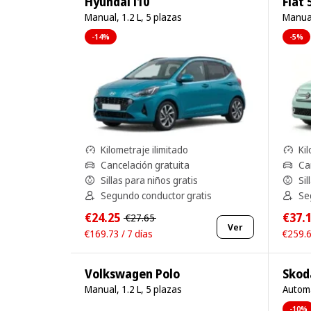
Hyundai i10
Fiat 
Manual, 1.2 L, 5 plazas
Manual
-14%
-5%
Kilometraje ilimitado
Kil
Cancelación gratuita
Ca
Sillas para niños gratis
Sil
Segundo conductor gratis
Se
€24.25
€37.
€27.65
Ver
€169.73 / 7 días
€259.6
Volkswagen Polo
Skod
Manual, 1.2 L, 5 plazas
Automá
-10%