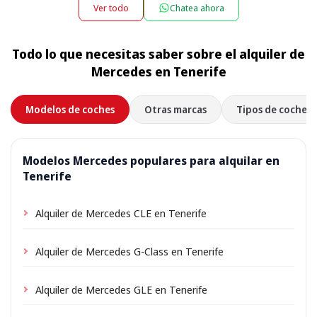
22:00 y las 08:00 puede aplicarse un pequeño
apartamento o villa, y lo recogemos allí al final del
Ver todo
Chatea ahora
suplemento nocturno, que se muestra durante la
alquiler. Solo elige la dirección de tu alojamiento como
reserva.
lugar de recogida al reservar; según la ubicación puede
Todo lo que necesitas saber sobre el alquiler de
aplicarse una pequeña tarifa de entrega, siempre
Mercedes en Tenerife
mostrada por adelantado.
Modelos de coches
Otras marcas
Tipos de coche
Modelos Mercedes populares para alquilar en
Tenerife
Alquiler de Mercedes CLE en Tenerife
Alquiler de Mercedes G-Class en Tenerife
Alquiler de Mercedes GLE en Tenerife