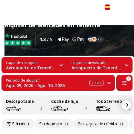
Español
Alquiler de Mercedes en Tenerife
Lugar de recogida:
Lugar de devolución:
Aeropuerto de Tenerife Sur (TFS)
Aeropuerto de Tenerife Sur (TFS)
1
Período de alquiler:
7
días
Ago. 09, 2026 - Ago. 16, 2026
Descapotable
Coche de lujo
Todoterreno
2
9
2
Filtros
Sin depósito
Sin tarjeta de crédito
1
11
11