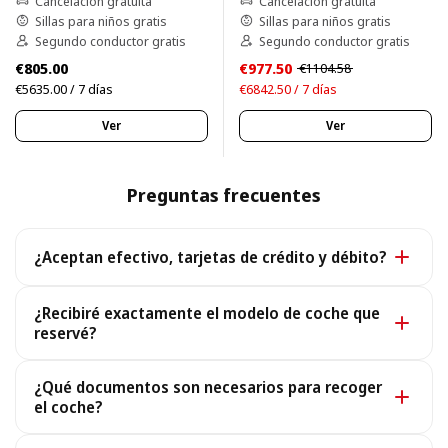
Cancelación gratuita
Cancelación gratuita
Sillas para niños gratis
Sillas para niños gratis
Segundo conductor gratis
Segundo conductor gratis
€805.00
€977.50
€1104.58
€5635.00 / 7 días
€6842.50 / 7 días
Ver
Ver
Preguntas frecuentes
¿Aceptan efectivo, tarjetas de crédito y débito?
Sí. Aceptamos efectivo y todas las principales tarjetas
¿Recibiré exactamente el modelo de coche que
de crédito y débito.
reservé?
Sí, recibirás exactamente el modelo que reservaste. En
¿Qué documentos son necesarios para recoger
el raro caso de que no esté disponible, te ofrecemos
el coche?
un coche similar o superior en las mismas condiciones
Para recoger tu coche necesitas un Pasaporte o DNI
y sin coste adicional.