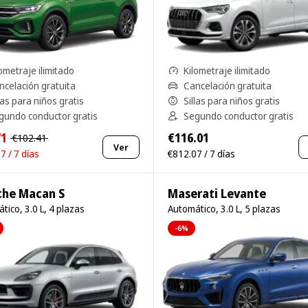
ometraje ilimitado
Kilometraje ilimitado
ncelación gratuita
Cancelación gratuita
las para niños gratis
Sillas para niños gratis
gundo conductor gratis
Segundo conductor gratis
71
€116.01
€102.41
Ver
7 / 7 días
€812.07 / 7 días
che Macan S
Maserati Levante
tico, 3.0 L, 4 plazas
Automático, 3.0 L, 5 plazas
-6%