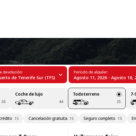
+34 (60)
nerife
e devolución:
Período de alquiler:
erto de Tenerife Sur (TFS)
Agosto 11, 2026 - Agosto 18, 
Coche de lujo
Todoterreno
7-
26
44
25
crédito
Cancelación gratuita
Seguro completo
En
15
15
15