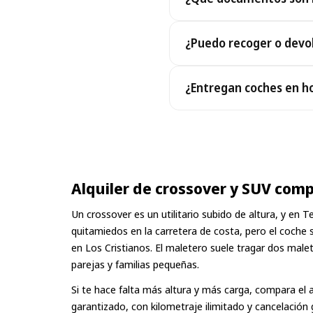
similar o superior en las m
Para recoger tu coche nece
¿Puedo recoger o devol
el pago; una copia electróni
Sí, operamos 24/7, incluid
¿Entregan coches en h
recogidas o devoluciones e
durante la reserva.
Sí, entregamos el coche dire
dirección de tu alojamient
de entrega, siempre mostr
Alquiler de crossover y SUV com
Un crossover es un utilitario subido de altura, y en 
quitamiedos en la carretera de costa, pero el coche 
en Los Cristianos. El maletero suele tragar dos male
parejas y familias pequeñas.
Si te hace falta más altura y más carga, compara el
garantizado, con kilometraje ilimitado y cancelación