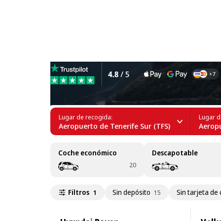
Alquiler de crossover en Te
Lugar de recogida:
Lugar d
Aeropuerto de Tenerife Sur (TFS)
Aeropu
Coche económico
Descapotable
20
Filtros
Sin depósito
Sin tarjeta de 
1
15