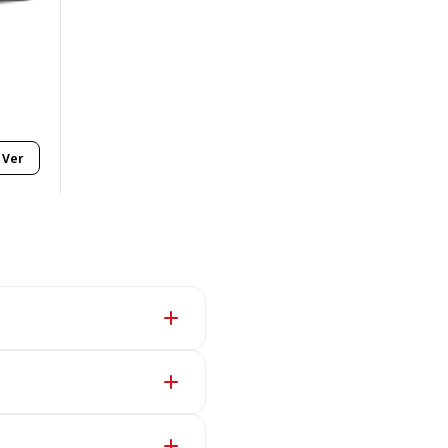
Ver
e, te ofrecemos un coche