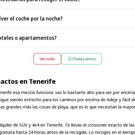
ismas condiciones y sin coste adicional.
sitas un Pasaporte o DNI válido, un permiso de conducir y tu bono
ver el coche por la noche?
ca es válida).
as las llegadas nocturnas: indícanos tu número de vuelo y te estar
oteles o apartamentos?
ntre las 22:00 y las 08:00 puede aplicarse un pequeño suplemento
ctamente en tu hotel, apartamento o villa, y lo recogemos allí al fina
o como lugar de recogida al reservar; según la ubicación puede apl
Ver todo
Chatea ahora
ada por adelantado.
pactos en Tenerife
Tenerife esa mezcla funciona: vas lo bastante alto para ver por encima
sigue siendo estrecho para los caminos por encima de Adeje y fácil d
tas grandes más las cosas de playa, que es lo que necesitan la mayor
alquiler de SUV y 4x4 en Tenerife
. Te llevas el crossover exacto de las
 gratuita hasta 24 horas antes de la recogida. Lo recoges en el Aero