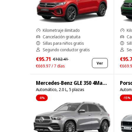
Kilometraje ilimitado
Kil
Cancelación gratuita
Ca
Sillas para niños gratis
Sil
Segundo conductor gratis
Se
€95.71
€95.
€102.41
Ver
€669.97 / 7 días
€669.9
Mercedes-Benz GLE 350 4Matic
Pors
Automático, 2.0 L, 5 plazas
Automá
-8%
-15%