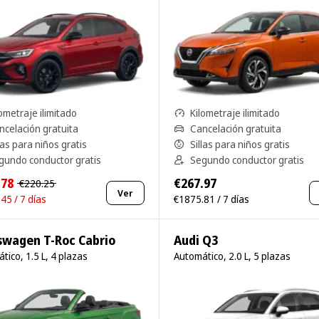
ometraje ilimitado
Kilometraje ilimitado
ncelación gratuita
Cancelación gratuita
las para niños gratis
Sillas para niños gratis
gundo conductor gratis
Segundo conductor gratis
.78
€267.97
€220.25
Ver
45 / 7 días
€1875.81 / 7 días
swagen T-Roc Cabrio
Audi Q3
tico, 1.5 L, 4 plazas
Automático, 2.0 L, 5 plazas