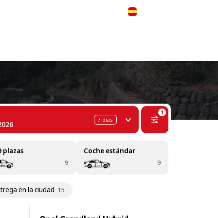
 311-68-57
WhatsApp
Telegram
Español
1
7
días
2026
9 plazas
Coche estándar
9
9
trega en la ciudad
15