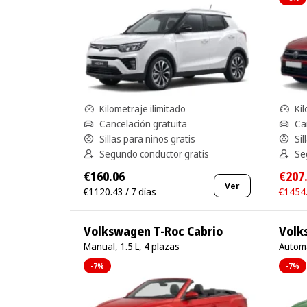
Kilometraje ilimitado
Kil
Cancelación gratuita
Ca
Sillas para niños gratis
Sil
Segundo conductor gratis
Se
€160.06
€207
Ver
€1120.43 / 7 días
€1454.
Volkswagen T-Roc Cabrio
Volk
Manual, 1.5 L, 4 plazas
Automá
-7%
-7%