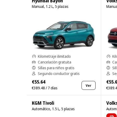
Hyundai Bayon
Volk
Manual, 1.2 L, 5 plazas
Manual
Kilometraje ilimitado
Kil
Cancelación gratuita
Ca
Sillas para niños gratis
Sil
Segundo conductor gratis
Se
€55.64
€55.
Ver
€389.48 / 7 días
€389.4
KGM Tivoli
Volk
Automático, 1.5 L, 5 plazas
Automá
-6%