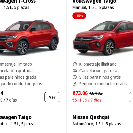
swagen T-Cross
Volkswagen Taigo
, 1.5 L, 5 plazas
Manual, 1.5 L, 5 plazas
-15%
ometraje ilimitado
Kilometraje ilimitado
ncelación gratuita
Cancelación gratuita
las para niños gratis
Sillas para niños gratis
gundo conductor gratis
Segundo conductor gratis
64
€73.06
€84.02
Ver
8 / 7 días
€511.39 / 7 días
swagen Taigo
Nissan Qashqai
tico, 1.5 L, 5 plazas
Automático, 1.3 L, 5 plazas