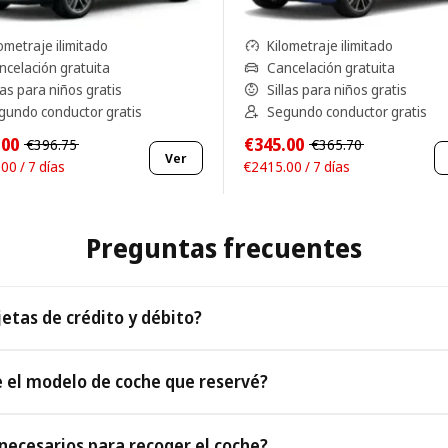
ometraje ilimitado
Kilometraje ilimitado
ncelación gratuita
Cancelación gratuita
las para niños gratis
Sillas para niños gratis
gundo conductor gratis
Segundo conductor gratis
.00
€345.00
€396.75
€365.70
Ver
00 / 7 días
€2415.00 / 7 días
Preguntas frecuentes
jetas de crédito y débito?
das las principales tarjetas de crédito y débito.
 el modelo de coche que reservé?
el modelo que reservaste. En el raro caso de que no esté disponibl
ecesarios para recoger el coche?