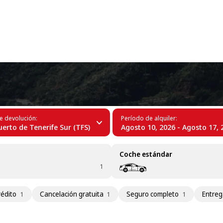
+34 (60)
 Tenerife
e devolución:
Período de alquiler:
erto de Tenerife Sur (TFS)
Agosto 10, 2026 - Agosto 17, 
Coche estándar
1
rédito
Cancelación gratuita
Seguro completo
Entreg
1
1
1