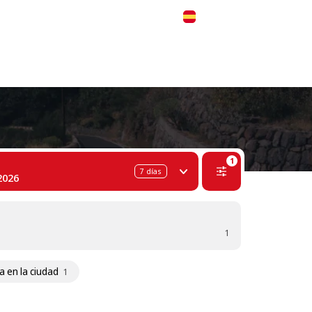
 311-68-57
WhatsApp
Telegram
Español
1
7
días
2026
1
a en la ciudad
1