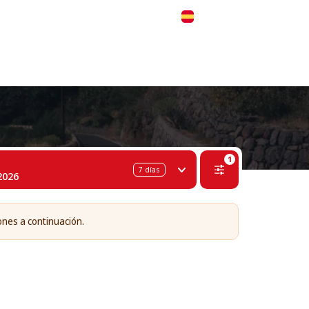
 311-68-57
WhatsApp
Telegram
Español
CE)
1
7
días
2026
ones a continuación.