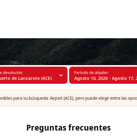
+34 (60)
zas en el Aeropuerto de Lanzarote (A
e devolución:
Período de alquiler:
erto de Lanzarote (ACE)
Agosto 10, 2026 - Agosto 17, 
nibles para su búsqueda: Airport (ACE), pero puede elegir entre las opci
Preguntas frecuentes