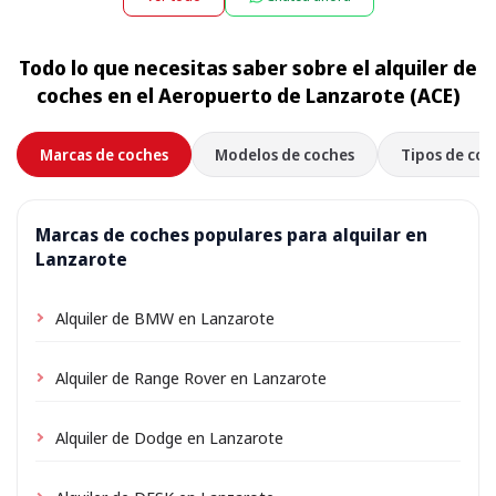
suplemento nocturno, que se muestra durante la
alquiler. Solo elige la dirección de tu alojamiento como
reserva.
lugar de recogida al reservar; según la ubicación puede
Todo lo que necesitas saber sobre el alquiler de
aplicarse una pequeña tarifa de entrega, siempre
coches en el Aeropuerto de Lanzarote (ACE)
mostrada por adelantado.
Marcas de coches
Modelos de coches
Tipos de coc
Marcas de coches populares para alquilar en
Lanzarote
Alquiler de BMW en Lanzarote
Alquiler de Range Rover en Lanzarote
Alquiler de Dodge en Lanzarote