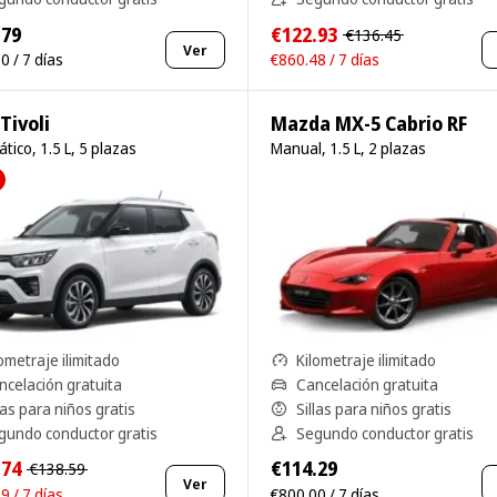
.79
€122.93
€136.45
Ver
0 / 7 días
€860.48 / 7 días
Tivoli
Mazda MX-5 Cabrio RF
tico, 1.5 L, 5 plazas
Manual, 1.5 L, 2 plazas
ometraje ilimitado
Kilometraje ilimitado
ncelación gratuita
Cancelación gratuita
las para niños gratis
Sillas para niños gratis
gundo conductor gratis
Segundo conductor gratis
.74
€114.29
€138.59
Ver
9 / 7 días
€800.00 / 7 días