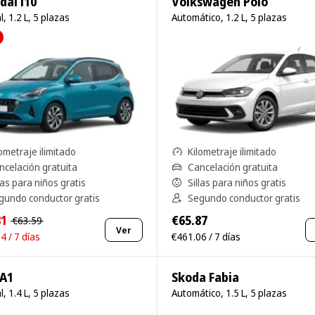
dai i10
Volkswagen Polo
, 1.2 L, 5 plazas
Automático, 1.2 L, 5 plazas
ometraje ilimitado
Kilometraje ilimitado
ncelación gratuita
Cancelación gratuita
las para niños gratis
Sillas para niños gratis
gundo conductor gratis
Segundo conductor gratis
81
€65.87
€63.59
Ver
4 / 7 días
€461.06 / 7 días
 A1
Skoda Fabia
, 1.4 L, 5 plazas
Automático, 1.5 L, 5 plazas