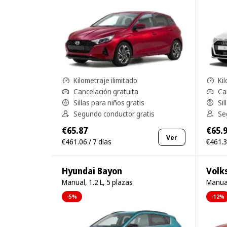
Kilometraje ilimitado
Kil
Cancelación gratuita
Ca
Sillas para niños gratis
Sil
Segundo conductor gratis
Se
€65.87
€65.
Ver
€461.06 / 7 días
€461.3
Hyundai Bayon
Volk
Manual, 1.2 L, 5 plazas
Manual
-5%
-12%