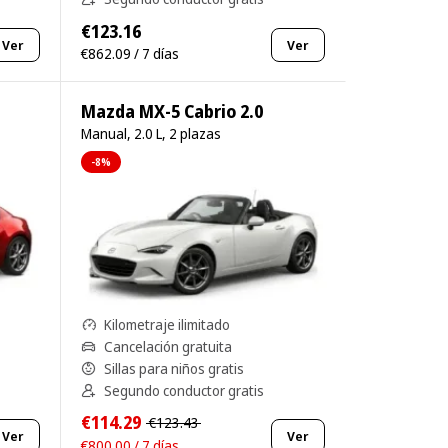
€123.16
Ver
Ver
€862.09 / 7 días
Mazda MX-5 Cabrio 2.0
Manual, 2.0 L, 2 plazas
-8%
Kilometraje ilimitado
Cancelación gratuita
Sillas para niños gratis
Segundo conductor gratis
€114.29
€123.43
Ver
Ver
€800.00 / 7 días