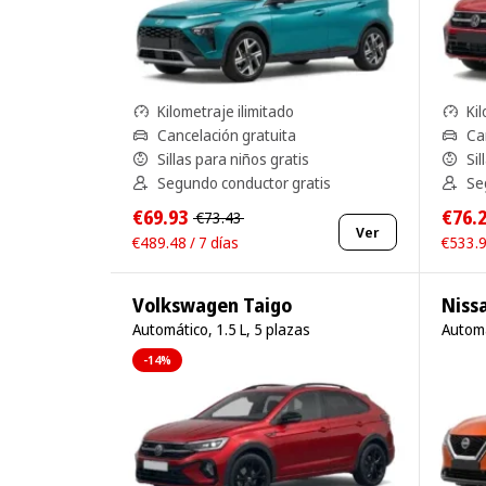
Kilometraje ilimitado
Kil
Cancelación gratuita
Ca
Sillas para niños gratis
Sil
Segundo conductor gratis
Se
€69.93
€76.
€73.43
Ver
€489.48 / 7 días
€533.9
Volkswagen Taigo
Niss
Automático, 1.5 L, 5 plazas
Automá
-14%