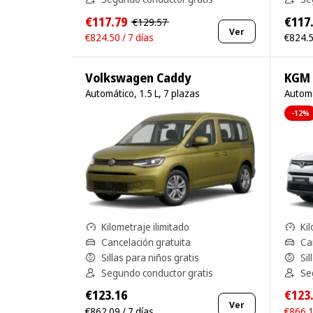
€117.79
€117
€129.57
Ver
€824.50 / 7 días
€824.5
Volkswagen Caddy
KGM 
Automático, 1.5 L, 7 plazas
Automá
-12%
Kilometraje ilimitado
Kil
Cancelación gratuita
Ca
Sillas para niños gratis
Sil
Segundo conductor gratis
Se
€123.16
€123
Ver
€862.09 / 7 días
€866.1