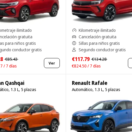
ometraje ilimitado
Kilometraje ilimitado
ncelación gratuita
Cancelación gratuita
las para niños gratis
Sillas para niños gratis
gundo conductor gratis
Segundo conductor gratis
28
€117.79
€85.43
€134.28
Ver
7 / 7 días
€824.50 / 7 días
an Qashqai
Renault Rafale
tico, 1.3 L, 5 plazas
Automático, 1.3 L, 5 plazas