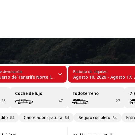
+34 (60)
este
e devolución:
Período de alquiler:
rto de Tenerife Norte (TFN)
Agosto 10, 2026 - Agosto 17, 
Coche de lujo
Todoterreno
7-
26
47
27
édito
Cancelación gratuita
Seguro completo
Entr
84
84
84