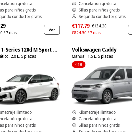
ncelación gratuita
Cancelación gratuita
las para niños gratis
Sillas para niños gratis
gundo conductor gratis
Segundo conductor gratis
.29
€117.79
€134.28
Ver
0 / 7 días
€824.50 / 7 días
BMW 1-Series 120d M Sport Pro
Volkswagen Caddy
tico, 2.0 L, 5 plazas
Manual, 1.5 L, 5 plazas
-11%
ometraje ilimitado
Kilometraje ilimitado
ncelación gratuita
Cancelación gratuita
las para niños gratis
Sillas para niños gratis
gundo conductor gratis
Segundo conductor gratis