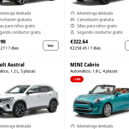
ometraje ilimitado
Kilometraje ilimitado
ncelación gratuita
Cancelación gratuita
las para niños gratis
Sillas para niños gratis
gundo conductor gratis
Segundo conductor gratis
.90
€322.64
Ver
27 / 7 días
€2258.45 / 7 días
ult Austral
MINI Cabrio
tico, 1.2 L, 5 plazas
Automático, 1.8 L, 4 plazas
-14%
ometraje ilimitado
Kilometraje ilimitado