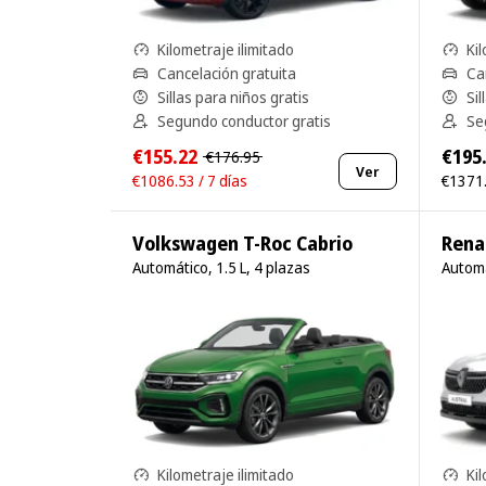
Kilometraje ilimitado
Kil
Cancelación gratuita
Ca
Sillas para niños gratis
Sil
Segundo conductor gratis
Se
€155.22
€195
€176.95
Ver
€1086.53 / 7 días
€1371.
Volkswagen T-Roc Cabrio
Rena
Automático, 1.5 L, 4 plazas
Automá
Kilometraje ilimitado
Kil