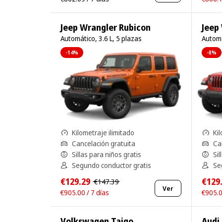
Jeep Wrangler Rubicon
Jeep
Automático, 3.6 L, 5 plazas
Automá
-14%
-8%
Kilometraje ilimitado
Kil
Cancelación gratuita
Ca
Sillas para niños gratis
Sil
Segundo conductor gratis
Se
€129.29
€129
€147.39
Ver
€905.00 / 7 días
€905.0
Volkswagen Taigo
Audi