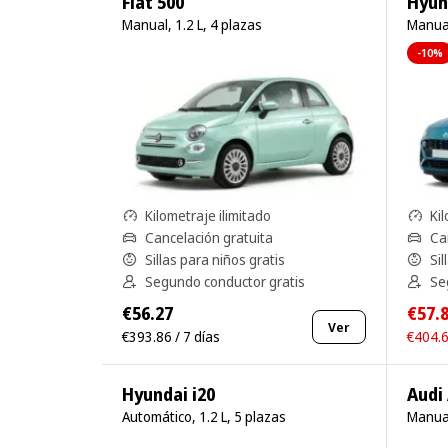
Fiat 500
Hyun
Manual, 1.2 L, 4 plazas
Manual
-10%
Kilometraje ilimitado
Kil
Cancelación gratuita
Ca
Sillas para niños gratis
Sil
Segundo conductor gratis
Se
€56.27
€57.
Ver
€393.86 / 7 días
€404.6
Hyundai i20
Audi
Automático, 1.2 L, 5 plazas
Manual