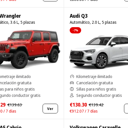
 Wrangler
Audi Q3
tico, 3.6 L, 5 plazas
Automático, 2.0 L, 5 plazas
-7%
ometraje ilimitado
Kilometraje ilimitado
ncelación gratuita
Cancelación gratuita
las para niños gratis
Sillas para niños gratis
gundo conductor gratis
Segundo conductor gratis
.29
€130.30
€139.63
€139.42
Ver
0 / 7 días
€912.07 / 7 días
 A5 Cabrio
Volkswagen Caravelle