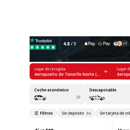
Alquiler de coches en Tegu
Lugar de recogida:
Lugar d
Aeropuerto de Tenerife Norte (TFN)
Aeropue
Coche económico
Descapotable
20
Filtros
Sin depósito
Sin tarjeta de cr
84