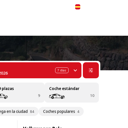
 311-68-57
WhatsApp
Telegram
Español
7
días
2026
9 plazas
Coche estándar
9
10
ega en la ciudad
Coches populares
84
4