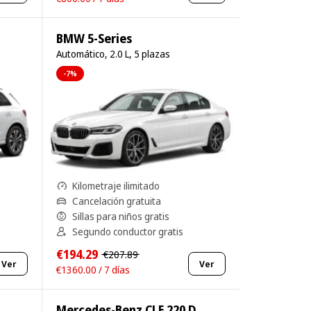
BMW 5-Series
Automático, 2.0 L, 5 plazas
-7%
Kilometraje ilimitado
Cancelación gratuita
Sillas para niños gratis
Segundo conductor gratis
€194.29
€207.89
Ver
Ver
€1360.00 / 7 días
Mercedes-Benz CLE 220 D