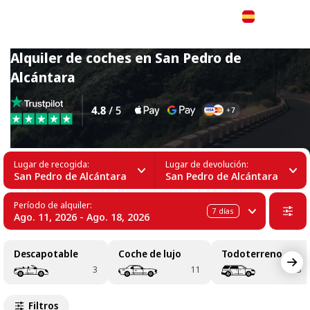
Español
Alquiler de coches en San Pedro de
Alcántara
Lugar de recogida:
Lugar de devolución:
San Pedro de Alcántara
San Pedro de Alcántara
Período de alquiler:
7
días
Ago. 11, 2026 - Ago. 18, 2026
Descapotable
Coche de lujo
Todoterreno
3
11
3
Filtros