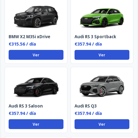
BMW X2 M35i xDrive
Audi RS 3 Sportback
€315.56 / día
€357.94 / día
Ver
Ver
Audi RS 3 Saloon
Audi RS Q3
€357.94 / día
€357.94 / día
Ver
Ver