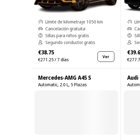
Límite de kilometraje 1050 km
Lí
Cancelación gratuita
Ca
Sillas para niños gratis
Sil
Segundo conductor gratis
Se
€38.75
€39.
Ver
€271.25 / 7 días
€277.7
Mercedes-AMG A45 S
Audi
Automatic, 2.0 L, 5 Plazas
Automa