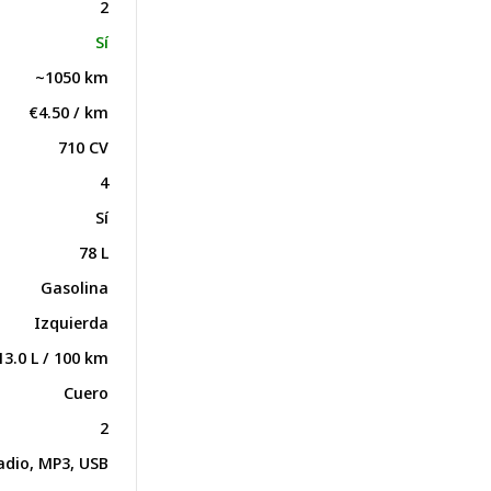
2
Sí
~1050 km
€4.50 / km
710 CV
4
Sí
78 L
Gasolina
Izquierda
13.0 L / 100 km
Cuero
2
adio, MP3, USB