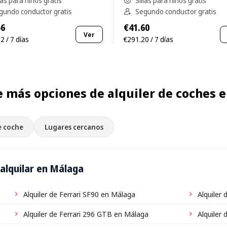
las para niños gratis
Sillas para niños gratis
gundo conductor gratis
Segundo conductor gratis
56
€41.60
Ver
2 / 7 días
€291.20 / 7 días
 más opciones de alquiler de coches 
e coche
Lugares cercanos
alquilar en Málaga
Alquiler de Ferrari SF90 en Málaga
Alquiler
Alquiler de Ferrari 296 GTB en Málaga
Alquiler