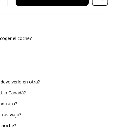
coger el coche?
devolverlo en otra?
UU. o Canadá?
ontrato?
tras viajo?
a noche?