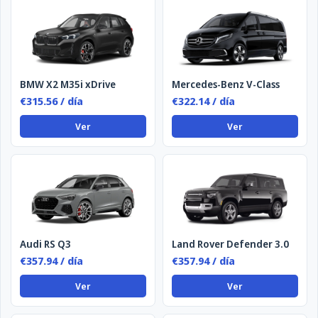
BMW X2 M35i xDrive
Mercedes-Benz V-Class
€315.56 / día
€322.14 / día
Ver
Ver
Audi RS Q3
Land Rover Defender 3.0
€357.94 / día
€357.94 / día
Ver
Ver