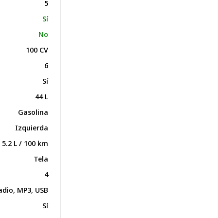
5
Sí
No
100 CV
6
Sí
44 L
Gasolina
Izquierda
5.2 L / 100 km
Tela
4
adio, MP3, USB
Sí