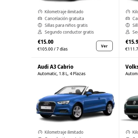
Kilometraje ilimitado
Kil
Cancelación gratuita
Ca
Sillas para niños gratis
Sil
Segundo conductor gratis
Se
€15.00
€15.
Ver
€105.00 / 7 días
€111.7
Audi A3 Cabrio
Volk
Automatic, 1.8 L, 4 Plazas
Automa
Kilometraje ilimitado
Kil