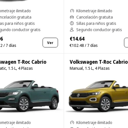
ometraje ilimitado
Kilometraje ilimitado
ncelación gratuita
Cancelación gratuita
las para niños gratis
Sillas para niños gratis
gundo conductor gratis
Segundo conductor gratis
96
€14.64
Ver
2 / 7 días
€102.48 / 7 días
swagen T-Roc Cabrio
Volkswagen T-Roc Cabrio
tic, 1.5 L, 4 Plazas
Manual, 1.5 L, 4 Plazas
ometraje ilimitado
Kilometraje ilimitado