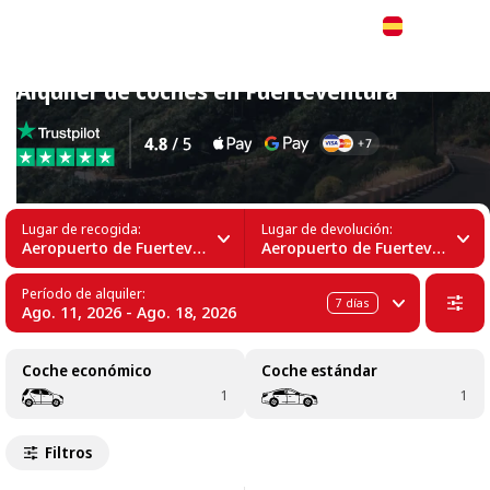
Español
Alquiler de coches en Fuerteventura
Lugar de recogida:
Lugar de devolución:
Aeropuerto de Fuerteventura (FUE)
Aeropuerto de Fuerteventura (FUE)
Período de alquiler:
7
días
Ago. 11, 2026 - Ago. 18, 2026
Coche económico
Coche estándar
1
1
Filtros