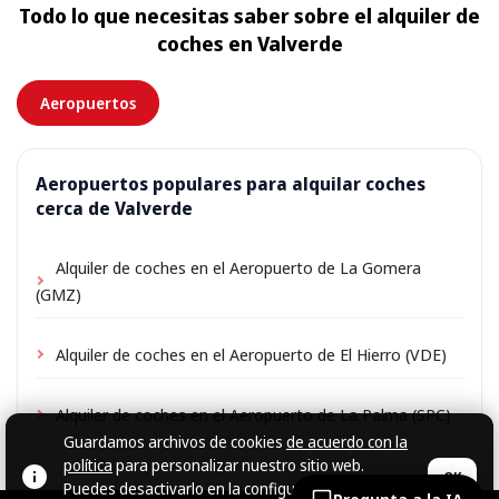
Todo lo que necesitas saber sobre el alquiler de
aplicarse una pequeña tarifa de entrega, siempre
coches en Valverde
mostrada por adelantado.
Aeropuertos
Aeropuertos populares para alquilar coches
cerca de Valverde
Alquiler de coches en el Aeropuerto de La Gomera
(GMZ)
Alquiler de coches en el Aeropuerto de El Hierro (VDE)
Alquiler de coches en el Aeropuerto de La Palma (SPC)
Guardamos archivos de cookies
de acuerdo con la
política
para personalizar nuestro sitio web.
OK
Puedes desactivarlo en la configuración del