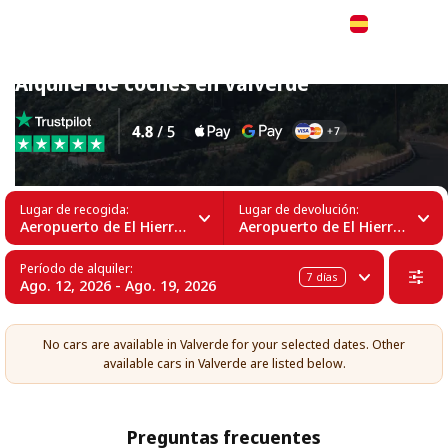
Español
Alquiler de coches en Valverde
Lugar de recogida:
Lugar de devolución:
Aeropuerto de El Hierro (VDE)
Aeropuerto de El Hierro (VDE)
Período de alquiler:
7
días
Ago. 12, 2026 - Ago. 19, 2026
No cars are available in Valverde for your selected dates. Other
available cars in Valverde are listed below.
Preguntas frecuentes