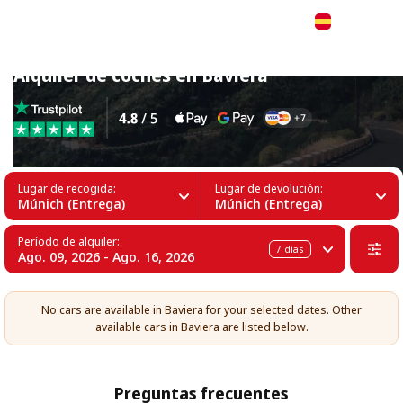
Español
Alquiler de coches en Baviera
Lugar de recogida:
Lugar de devolución:
Múnich (Entrega)
Múnich (Entrega)
Período de alquiler:
7
días
Ago. 09, 2026 - Ago. 16, 2026
No cars are available in Baviera for your selected dates. Other
available cars in Baviera are listed below.
Preguntas frecuentes